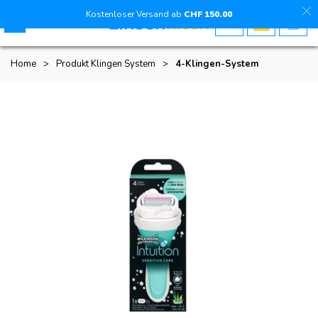
Kostenloser Versand ab
CHF
150
.00
Home
>
Produkt Klingen System
>
4-Klingen-System