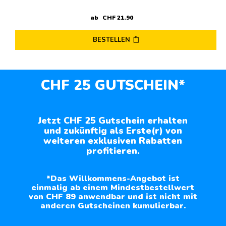
ab
CHF
21
.
90
BESTELLEN
CHF 25 GUTSCHEIN*
Jetzt CHF 25 Gutschein erhalten
und zukünftig als Erste(r) von
weiteren exklusiven Rabatten
profitieren.
*Das Willkommens-Angebot ist
einmalig ab einem Mindestbestellwert
von CHF 89 anwendbar und ist nicht mit
anderen Gutscheinen kumulierbar.