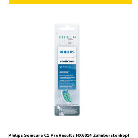
Philips Sonicare C1 ProResults HX6014 Zahnbürstenkopf