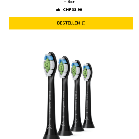
– 4er
ab
CHF
33
.
90
BESTELLEN