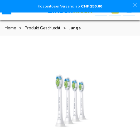
Kostenloser Versand ab
CHF
150
.00
Home
>
Produkt Geschlecht
>
Jungs