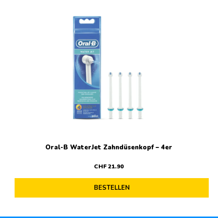
Oral-B WaterJet Zahndüsenkopf – 4er
CHF
21
.
90
BESTELLEN