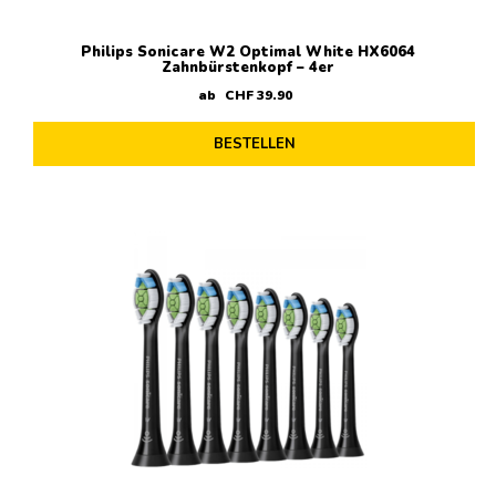
Philips Sonicare W2 Optimal White HX6064
Zahnbürstenkopf – 4er
ab
CHF
39
.
90
BESTELLEN