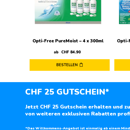
Opti-Free PureMoist – 4 x 300ml
Opti-
ab
CHF
84
.
90
BESTELLEN
CHF 25 GUTSCHEIN*
Jetzt CHF 25 Gutschein erhalten und zu
von weiteren exklusiven Rabatten profi
*Das Willkommens-Angebot ist einmalig ab einem Mind