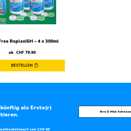
Free RepleniSH – 4 x 300ml
ab
CHF
79
.
90
BESTELLEN
künftig als Erste(r)
tieren.
estbestellwert von CHF 89