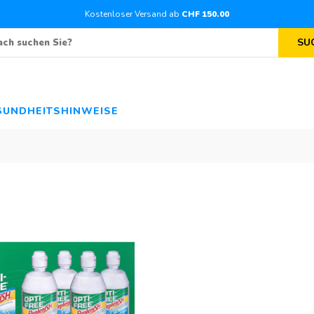
Kostenloser Versand ab
CHF
150
.00
SU
SUNDHEITSHINWEISE